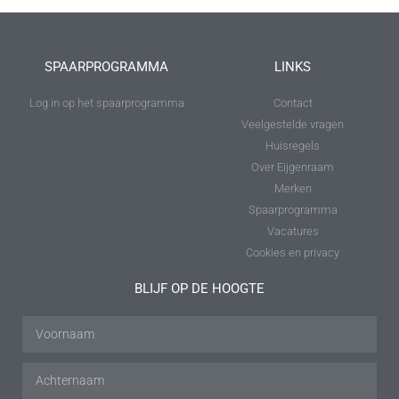
SPAARPROGRAMMA
LINKS
Log in op het spaarprogramma
Contact
Veelgestelde vragen
Huisregels
Over Eijgenraam
Merken
Spaarprogramma
Vacatures
Cookies en privacy
BLIJF OP DE HOOGTE