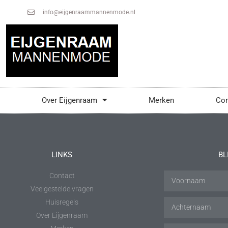
info@eijgenraammannenmode.nl
Over Eijgenraam
Merken
Con
LINKS
BL
Contact
Veelgestelde vragen
Huisregels
Over Eijgenraam