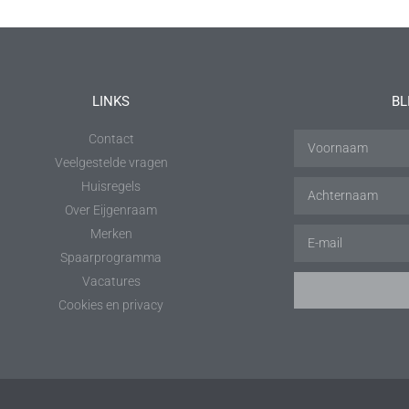
LINKS
BL
Contact
Veelgestelde vragen
Huisregels
Over Eijgenraam
Merken
Spaarprogramma
Vacatures
Cookies en privacy