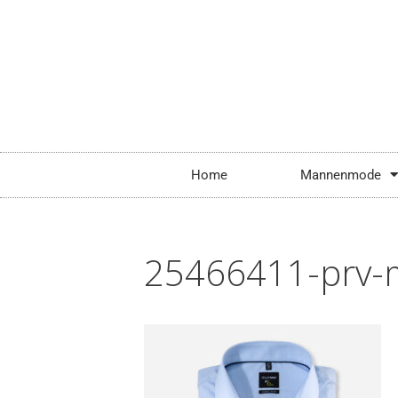
Home
Mannenmode
25466411-prv-