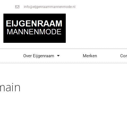
info@eijgenraammannenmode.nl
Over Eijgenraam
Merken
Con
main