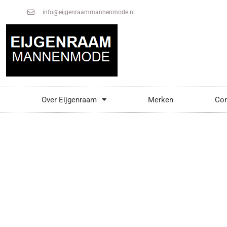
info@eijgenraammannenmode.nl
Over Eijgenraam
Merken
Con