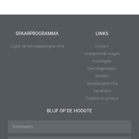
SPAARPROGRAMMA
LINKS
Log in op het spaarprogramma
Contact
Veelgestelde vragen
Huisregels
Over Eijgenraam
Merken
Spaarprogramma
Vacatures
Cookies en privacy
BLIJF OP DE HOOGTE