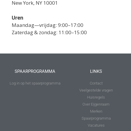
New York, NY 10001
Uren
Maandag—vrijdag: 9:00–17:00
Zaterdag & zondag: 11:00–15:00
SPAARPROGRAMMA
LINKS
Log in op het spaarprogramma
Contact
Veelgestelde vragen
Huisregels
Over Eijgenraam
Merken
Spaarprogramma
Vacatures