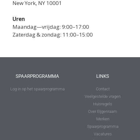
New York, NY 10001
Uren
Maandag—vrijdag: 9:00–17:00
Zaterdag & zondag: 11:00–15:00
SPAARPROGRAMMA
LINKS
Log in op het spaarprogramma
Contact
Veelgestelde vragen
Huisregels
Over Eijgenraam
Merken
Spaarprogramma
Vacatures