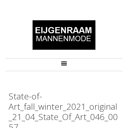
State-of-
Art_fall_winter_2021_original
_21_04_State_Of_Art_046_00
57