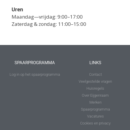
Uren
Maandag—vrijdag: 9:00–17:00
Zaterdag & zondag: 11:00–15:00
SPAARPROGRAMMA
LINKS
Log in op het spaarprogramma
Contact
Veelgestelde vragen
Huisregels
Over Eijgenraam
Merken
Spaarprogramma
Vacatures
Cookies en privacy