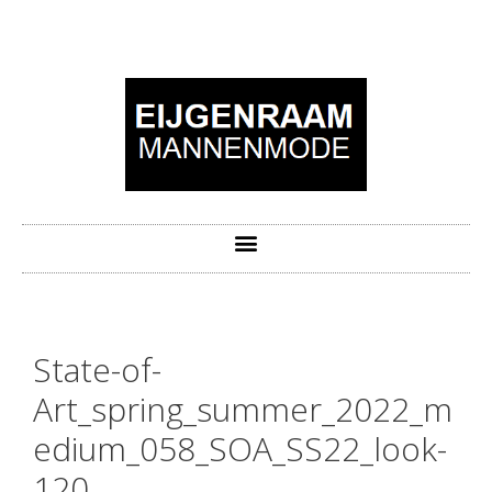
State-of-
Art_spring_summer_2022_m
edium_058_SOA_SS22_look-
120