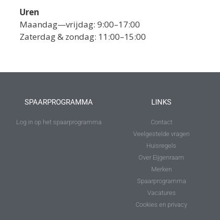
Uren
Maandag—vrijdag: 9:00–17:00
Zaterdag & zondag: 11:00–15:00
SPAARPROGRAMMA
LINKS
Log in op het spaarprogramma
Contact
Veelgestelde vragen
Huisregels
Over Eijgenraam
Merken
Spaarprogramma
Vacatures
Cookies en privacy