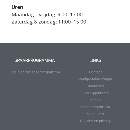
Uren
Maandag—vrijdag: 9:00–17:00
Zaterdag & zondag: 11:00–15:00
SPAARPROGRAMMA
LINKS
Log in op het spaarprogramma
Contact
Veelgestelde vragen
Huisregels
Over Eijgenraam
Merken
Spaarprogramma
Vacatures
Cookies en privacy