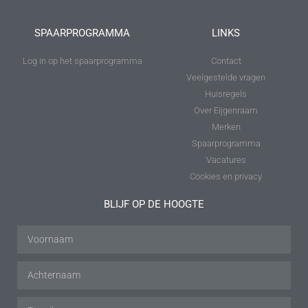
SPAARPROGRAMMA
LINKS
Log in op het spaarprogramma
Contact
Veelgestelde vragen
Huisregels
Over Eijgenraam
Merken
Spaarprogramma
Vacatures
Cookies en privacy
BLIJF OP DE HOOGTE