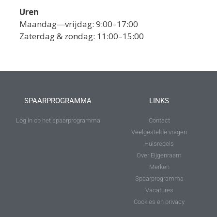
Uren
Maandag—vrijdag: 9:00–17:00
Zaterdag & zondag: 11:00–15:00
SPAARPROGRAMMA
LINKS
Log in op het spaarprogramma
Contact
Veelgestelde vragen
Huisregels
Over Eijgenraam
Merken
Spaarprogramma
Vacatures
Cookies en privacy