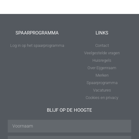
SPAARPROGRAMMA
LINKS
Log in op het spaarprogramma
Contact
Veelgestelde vragen
Huisregels
Over Eijgenraam
Merken
Spaarprogramma
Vacatures
Cookies en privacy
BLIJF OP DE HOOGTE