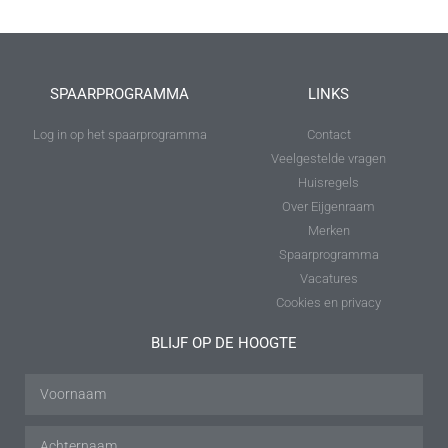
SPAARPROGRAMMA
LINKS
Log in op het spaarprogramma
Contact
Veelgestelde vragen
Huisregels
Over Eijgenraam
Merken
Spaarprogramma
Vacatures
Cookies en privacy
BLIJF OP DE HOOGTE